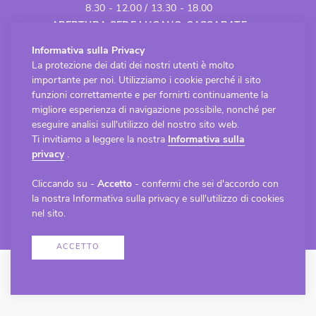
8.30 - 12.00 / 13.30 - 18.00
APERTURA SEDE LUGANO-CASSARATE
Lunedì - Venerdì
Informativa sulla Privacy
8.30 - 12.00 / 13.30 - 18.00
La protezione dei dati dei nostri utenti è molto
importante per noi. Utilizziamo i cookie perché il sito
funzioni correttamente e per fornirti continuamente la
migliore esperienza di navigazione possibile, nonché per
Copyright © 2023 RehaPlanet snc - Tutti i diritti
eseguire analisi sull'utilizzo del nostro sito web.
riservati -
Informativa sulla privacy
Ti invitiamo a leggere la nostra
Informativa sulla
Gestione progetto
forster.partners
. Sviluppo
privacy
.
sito
redesign.swiss
Cliccando su -
Accetto
- confermi che sei d'accordo con
la nostra Informativa sulla privacy e sull'utilizzo di cookies
nel sito.
ACCETTO